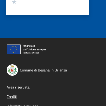
Valuta 1 stelle su 5
Comune di Besana in Brianza
Footer menu
Area riservata
Crediti
Informativa privacy