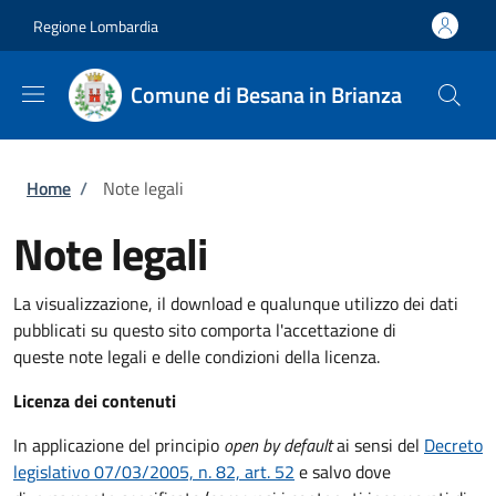
Salta al contenuto principale
Skip to footer content
Regione Lombardia
Comune di Besana in Brianza
Briciole di pane
Home
/
Note legali
Note legali
La visualizzazione, il download e qualunque utilizzo dei dati
pubblicati su questo sito comporta l'accettazione di
queste note legali e delle condizioni della licenza.
Licenza dei contenuti
In applicazione del principio
open by default
ai sensi del
Decreto
legislativo 07/03/2005, n. 82, art. 52
e salvo dove