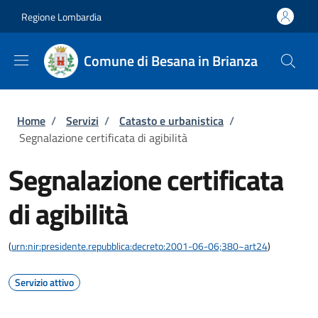
Salta al contenuto principale
Skip to footer content
Regione Lombardia
Comune di Besana in Brianza
Briciole di pane
Home
/
Servizi
/
Catasto e urbanistica
/
Segnalazione certificata di agibilità
Segnalazione certificata
di agibilità
(
urn:nir:presidente.repubblica:decreto:2001-06-06;380~art24
)
Servizio attivo