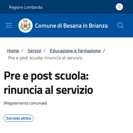
Salta al contenuto principale
Skip to footer content
Regione Lombardia
Comune di Besana in Brianza
Briciole di pane
Home
/
Servizi
/
Educazione e formazione
/
Pre e post scuola: rinuncia al servizio
Pre e post scuola:
rinuncia al servizio
(Regolamento comunale)
Servizio attivo