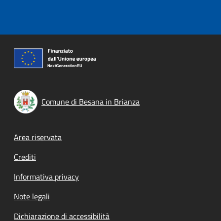
Comune di Besana in Brianza
Footer menu
Area riservata
Crediti
Informativa privacy
Note legali
Dichiarazione di accessibilità