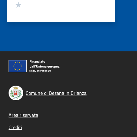
Valuta 1 stelle su 5
Comune di Besana in Brianza
Footer menu
Area riservata
Crediti