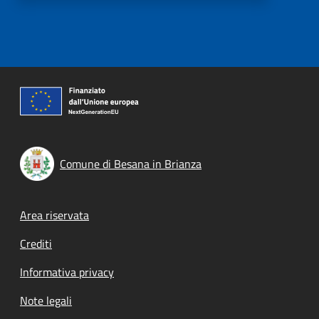
Comune di Besana in Brianza
Footer menu
Area riservata
Crediti
Informativa privacy
Note legali