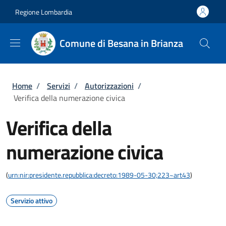
Salta al contenuto principale
Skip to footer content
Regione Lombardia
Comune di Besana in Brianza
Briciole di pane
Home
/
Servizi
/
Autorizzazioni
/
Verifica della numerazione civica
Verifica della
numerazione civica
(
urn:nir:presidente.repubblica:decreto:1989-05-30;223~art43
)
Servizio attivo