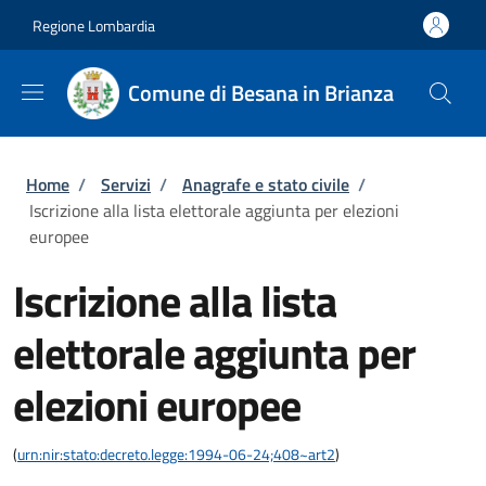
Salta al contenuto principale
Skip to footer content
Regione Lombardia
Comune di Besana in Brianza
Briciole di pane
Home
/
Servizi
/
Anagrafe e stato civile
/
Iscrizione alla lista elettorale aggiunta per elezioni
europee
Iscrizione alla lista
elettorale aggiunta per
elezioni europee
(
urn:nir:stato:decreto.legge:1994-06-24;408~art2
)