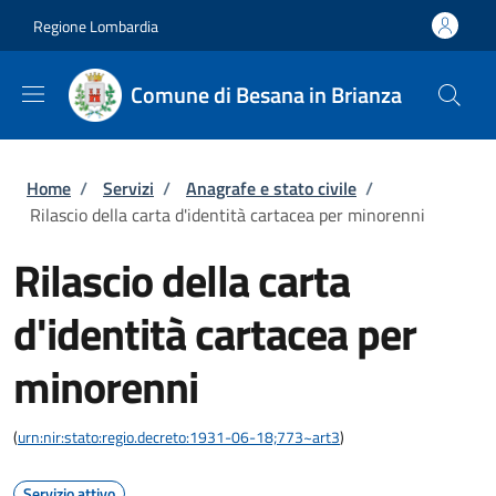
Salta al contenuto principale
Skip to footer content
Regione Lombardia
Comune di Besana in Brianza
Briciole di pane
Home
/
Servizi
/
Anagrafe e stato civile
/
Rilascio della carta d'identità cartacea per minorenni
Rilascio della carta
d'identità cartacea per
minorenni
(
urn:nir:stato:regio.decreto:1931-06-18;773~art3
)
Servizio attivo