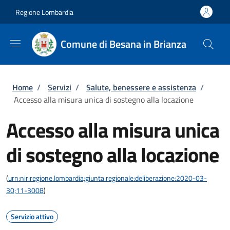
Salta al contenuto principale
Skip to footer content
Regione Lombardia
Comune di Besana in Brianza
Briciole di pane
Home
/
Servizi
/
Salute, benessere e assistenza
/
Accesso alla misura unica di sostegno alla locazione
Accesso alla misura unica
di sostegno alla locazione
(
urn:nir:regione.lombardia;giunta.regionale:deliberazione:2020-03-
30;11-3008
)
Servizio attivo