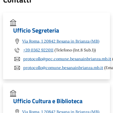
Ufficio Segreteria
Via Roma, 1 20842 Besana in Brianza (MB)
+39 0362 922011
(Telefono (Int.8 Sub.1))
protocollo@pec.comune.besanainbrianza.mb.it
protocollo@comune.besanainbrianza.mb.it
(Ema
Ufficio Cultura e Biblioteca
Via Roma, 1 20842 Besana in Brianza (MB)