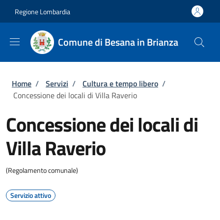
Salta al contenuto principale
Skip to footer content
Regione Lombardia
Comune di Besana in Brianza
Briciole di pane
Home
/
Servizi
/
Cultura e tempo libero
/
Concessione dei locali di Villa Raverio
Concessione dei locali di
Villa Raverio
(Regolamento comunale)
Servizio attivo