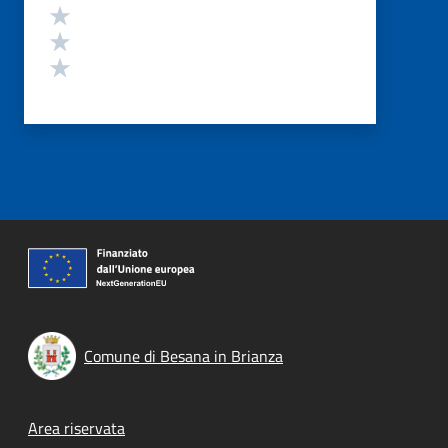
Valuta 3 stelle su 5
Valuta 2 stelle su 5
Valuta 1 stelle su 5
Comune di Besana in Brianza
Footer menu
Area riservata