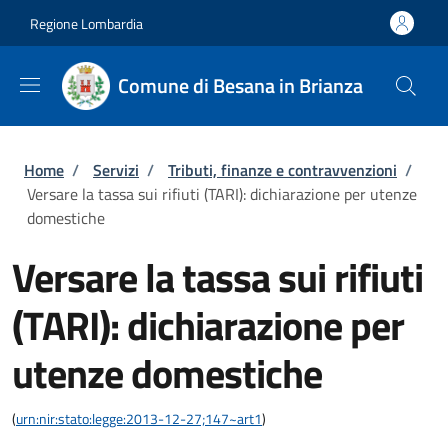
Salta al contenuto principale
Skip to footer content
Regione Lombardia
Comune di Besana in Brianza
Briciole di pane
Home
/
Servizi
/
Tributi, finanze e contravvenzioni
/
Versare la tassa sui rifiuti (TARI): dichiarazione per utenze
domestiche
Versare la tassa sui rifiuti
(TARI): dichiarazione per
utenze domestiche
(
urn:nir:stato:legge:2013-12-27;147~art1
)