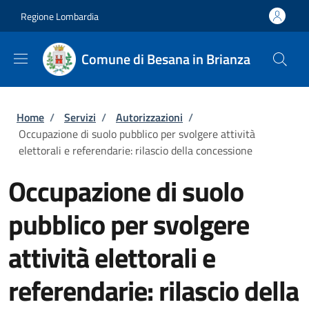
Salta al contenuto principale
Skip to footer content
Regione Lombardia
Comune di Besana in Brianza
Briciole di pane
Home
/
Servizi
/
Autorizzazioni
/
Occupazione di suolo pubblico per svolgere attività
elettorali e referendarie: rilascio della concessione
Occupazione di suolo
pubblico per svolgere
attività elettorali e
referendarie: rilascio della