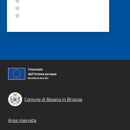
Valuta 2 stelle su 5
Valuta 1 stelle su 5
Comune di Besana in Brianza
Footer menu
Area riservata