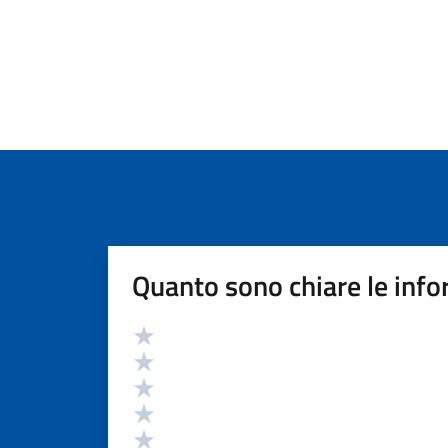
Quanto sono chiare le info
Valutazione
Valuta 5 stelle su 5
Valuta 4 stelle su 5
Valuta 3 stelle su 5
Valuta 2 stelle su 5
Valuta 1 stelle su 5