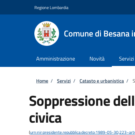
Salta al contenuto principale
Skip to footer content
Regione Lombardia
Comune di Besana i
Amministrazione
Novità
Servizi
Briciole di pane
Home
/
Servizi
/
Catasto e urbanistica
/
S
Soppressione del
civica
(
urn:nir:presidente.repubblica:decreto:1989-05-30;223~ar