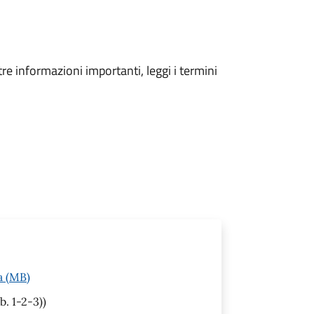
tre informazioni importanti, leggi i termini
a (MB)
b. 1-2-3))