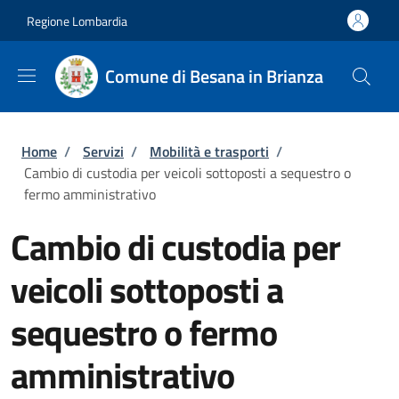
Salta al contenuto principale
Skip to footer content
Regione Lombardia
Comune di Besana in Brianza
Briciole di pane
Home
/
Servizi
/
Mobilità e trasporti
/
Cambio di custodia per veicoli sottoposti a sequestro o
fermo amministrativo
Cambio di custodia per
veicoli sottoposti a
sequestro o fermo
amministrativo