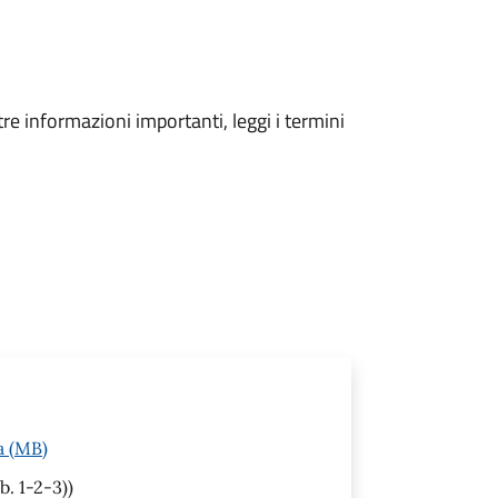
tre informazioni importanti, leggi i termini
a (MB)
b. 1-2-3))