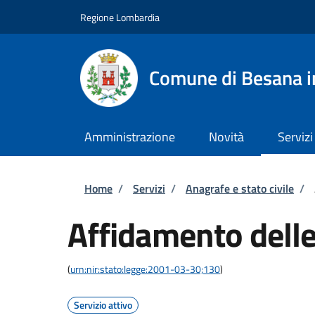
Salta al contenuto principale
Skip to footer content
Regione Lombardia
Comune di Besana i
Amministrazione
Novità
Servizi
Briciole di pane
Home
/
Servizi
/
Anagrafe e stato civile
/
Affidamento delle
(
urn:nir:stato:legge:2001-03-30;130
)
Servizio attivo