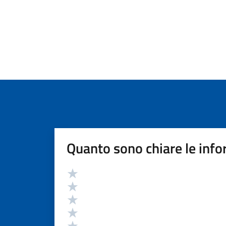
Quanto sono chiare le info
Valutazione
Valuta 5 stelle su 5
Valuta 4 stelle su 5
Valuta 3 stelle su 5
Valuta 2 stelle su 5
Valuta 1 stelle su 5