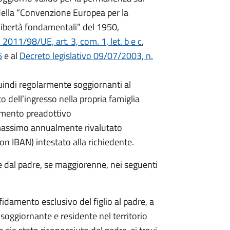
14 della “Convenzione Europea per la
 libertà fondamentali” del 1950,
011/98/UE, art. 3, com. 1, let. b e c
,
6
e al
Decreto legislativo 09/07/2003, n.
quindi regolarmente soggiornanti al
 dell’ingresso nella propria famiglia
damento preadottivo
 massimo annualmente rivalutato
on IBAN) intestato alla richiedente.
e dal padre, se maggiorenne, nei seguenti
fidamento esclusivo del figlio al padre, a
soggiornante e residente nel territorio