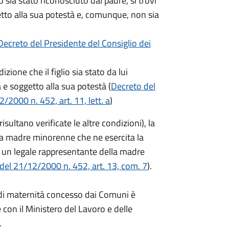
o sia stato riconosciuto dal padre, si trovi
getto alla sua potestà e, comunque, non sia
Decreto del Presidente del Consiglio dei
zione che il figlio sia stato da lui
a e soggetto alla sua potestà (
Decreto del
/2000 n. 452, art. 11, lett. a
)
ltano verificate le altre condizioni), la
a madre minorenne che ne esercita la
 un legale rappresentante della madre
 del 21/12/2000 n. 452, art. 13, com. 7
).
o di maternità concesso dai Comuni è
 con il Ministero del Lavoro e delle
.