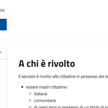
ità
A chi è rivolto
Il servizio è rivolto alle cittadine in possesso dei s
essere madri cittadine:
italiane
comunitarie
di paesi terzi in possesso di un titolo di