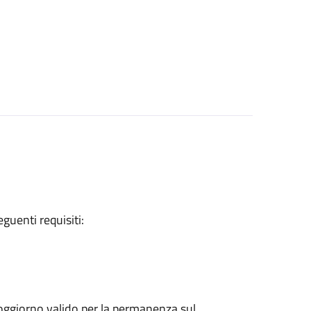
eguenti requisiti:
 soggiorno valido per la permanenza sul