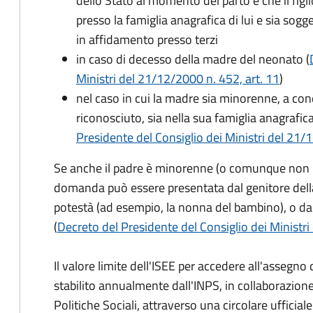
dello Stato al momento del parto e che il figli
presso la famiglia anagrafica di lui e sia sog
in affidamento presso terzi
in caso di decesso della madre del neonato (
Ministri del 21/12/2000 n. 452, art. 11
)
nel caso in cui la madre sia minorenne, a condi
riconosciuto, sia nella sua famiglia anagrafic
Presidente del Consiglio dei Ministri del 21/12
Se anche il padre è minorenne (o comunque non risu
domanda può essere presentata dal genitore dell
potestà (ad esempio, la nonna del bambino), o da
(
Decreto del Presidente del Consiglio dei Ministri
Il valore limite dell'ISEE per accedere all'assegn
stabilito annualmente dall'INPS, in collaborazione
Politiche Sociali, attraverso una circolare ufficiale