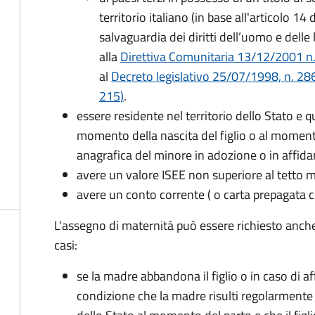
territorio italiano (in base all'articolo 
salvaguardia dei diritti dell’uomo e delle
alla
Direttiva Comunitaria 13/12/2001 n. 2
al
Decreto legislativo 25/07/1998, n. 28
215
)
.
essere residente nel territorio dello Stato e 
momento della nascita del figlio o al momento
anagrafica del minore in adozione o in affi
avere un valore ISEE non superiore al tetto
avere un conto corrente ( o carta prepagata c
L'assegno di maternità può essere richiesto anch
casi:
se la madre abbandona il figlio o in caso di af
condizione che la madre risulti regolarmente 