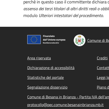
perchè in questo caso il committente dichiara d
assenso dei terzi titolari di altri diritti reali o obbl
modulo
Ulteriori intestatari del procedimento
.
Comune di Be
Footer menu
Area riservata
Crediti
Dichiarazione di accessibilità
Contatt
Statistiche del portale
Leggi l
Segnalazione disservizio
Piano d
Comune di Besana in Brianza - Partita IVA dell'
protocollo@pec.comune.besanainbrianza.mb.it