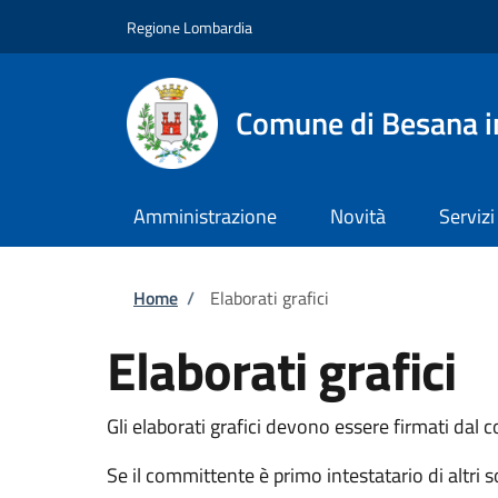
Salta al contenuto principale
Skip to footer content
Regione Lombardia
Comune di Besana i
Amministrazione
Novità
Servizi
Briciole di pane
Home
/
Elaborati grafici
Elaborati grafici
Gli elaborati grafici devono essere firmati dal 
Se il committente è primo intestatario di altri so