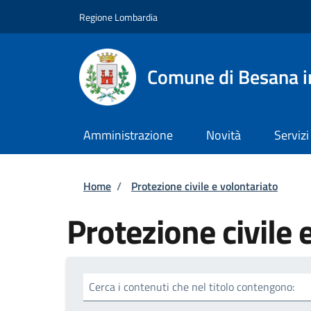
Salta al contenuto principale
Skip to footer content
Regione Lombardia
Comune di Besana i
Amministrazione
Novità
Servizi
Briciole di pane
Home
/
Protezione civile e volontariato
Protezione civile 
Cerca i contenuti che nel titolo contengono: