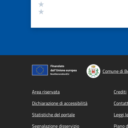
Valuta 2 stelle su 5
Valuta 1 stelle su 5
Comune di Be
Footer menu
Area riservata
Crediti
Dichiarazione di accessibilità
Contatt
Statistiche del portale
Leggi l
Segnalazione disservizio
Piano d