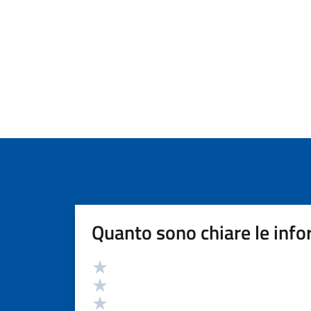
Quanto sono chiare le info
Valutazione
Valuta 5 stelle su 5
Valuta 4 stelle su 5
Valuta 3 stelle su 5