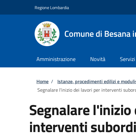
Salta al contenuto principale
Skip to footer content
Regione Lombardia
Comune di Besana i
Amministrazione
Novità
Servizi
Briciole di pane
Home
/
Istanze, procedimenti edilizi e moduli
Segnalare l'inizio dei lavori per interventi subord
Segnalare l'inizio 
interventi subord