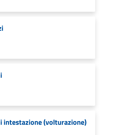
zi
i
i intestazione (volturazione)