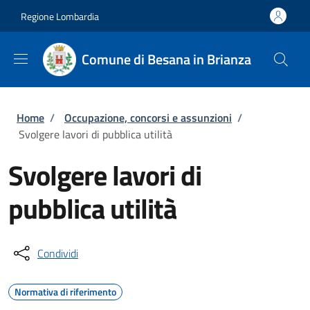
Salta al contenuto principale
Skip to footer content
Regione Lombardia
Comune di Besana in Brianza
Briciole di pane
Home
/
Occupazione, concorsi e assunzioni
/
Svolgere lavori di pubblica utilità
Svolgere lavori di
pubblica utilità
Condividi
Normativa di riferimento