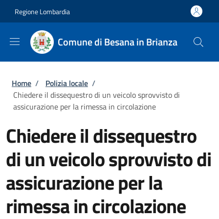
Salta al contenuto principale
Skip to footer content
Regione Lombardia
Comune di Besana in Brianza
Briciole di pane
Home
/
Polizia locale
/
Chiedere il dissequestro di un veicolo sprovvisto di
assicurazione per la rimessa in circolazione
Chiedere il dissequestro
di un veicolo sprovvisto di
assicurazione per la
rimessa in circolazione