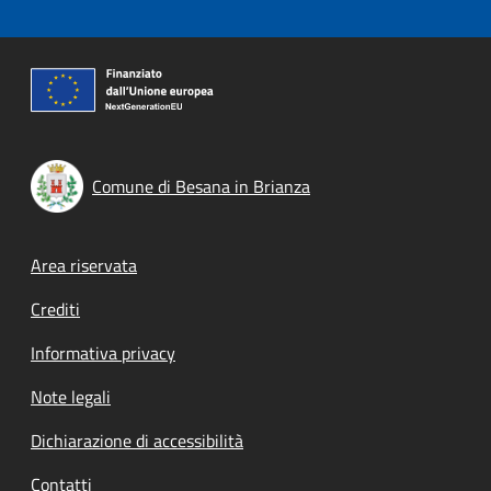
Comune di Besana in Brianza
Footer menu
Area riservata
Crediti
Informativa privacy
Note legali
Dichiarazione di accessibilità
Contatti