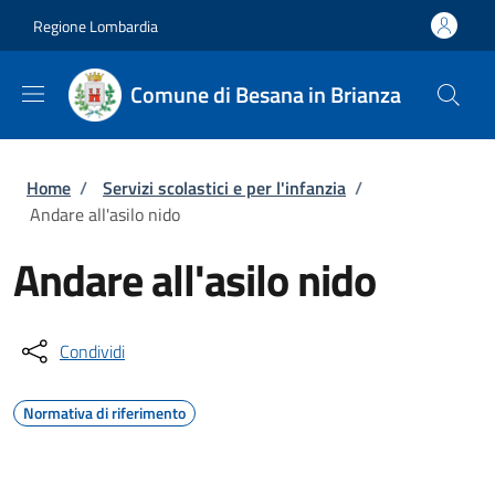
Salta al contenuto principale
Skip to footer content
Regione Lombardia
Comune di Besana in Brianza
Briciole di pane
Home
/
Servizi scolastici e per l'infanzia
/
Andare all'asilo nido
Andare all'asilo nido
Condividi
Normativa di riferimento