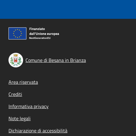
Comune di Besana in Brianza
Footer menu
Area riservata
Crediti
Informativa privacy
Note legali
Dichiarazione di accessibilità