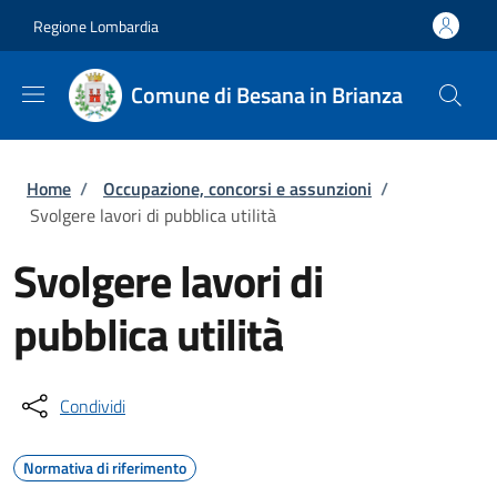
Salta al contenuto principale
Skip to footer content
Regione Lombardia
Comune di Besana in Brianza
Briciole di pane
Home
/
Occupazione, concorsi e assunzioni
/
Svolgere lavori di pubblica utilità
Svolgere lavori di
pubblica utilità
Condividi
Normativa di riferimento