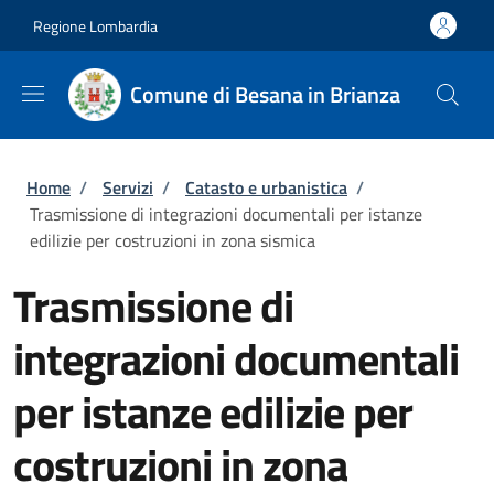
Salta al contenuto principale
Skip to footer content
Regione Lombardia
Comune di Besana in Brianza
Briciole di pane
Home
/
Servizi
/
Catasto e urbanistica
/
Trasmissione di integrazioni documentali per istanze
edilizie per costruzioni in zona sismica
Trasmissione di
integrazioni documentali
per istanze edilizie per
costruzioni in zona