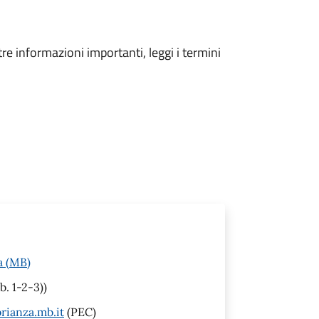
tre informazioni importanti, leggi i termini
a (MB)
b. 1-2-3))
rianza.mb.it
(PEC)