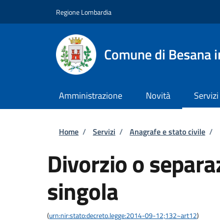
Salta al contenuto principale
Skip to footer content
Regione Lombardia
Comune di Besana i
Amministrazione
Novità
Servizi
Briciole di pane
Home
/
Servizi
/
Anagrafe e stato civile
/
Divorzio o separa
singola
(
urn:nir:stato:decreto.legge:2014-09-12;132~art12
)