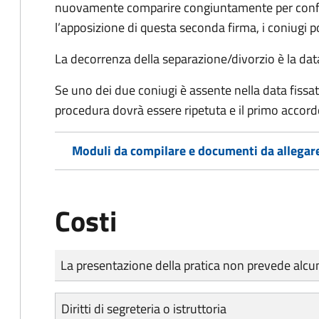
nuovamente comparire congiuntamente per confe
l’apposizione di questa seconda firma, i coniugi p
La decorrenza della separazione/divorzio è la data 
Se uno dei due coniugi è assente nella data fissat
procedura dovrà essere ripetuta e il primo accor
Moduli da compilare e documenti da allegar
Costi
Tipo di pagamento
Importo
La presentazione della pratica non prevede al
Diritti di segreteria o istruttoria